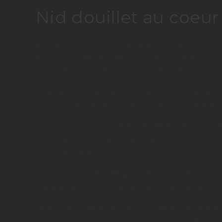
Nid douillet au coeur
Arrivant tout juste à la retraite, nos clients pro
à leurs proches résidant en région parisienne.
sur les hauteurs de Suresnes, il avait déjà l’av
Pour leur permettre d’être serein, nous les avons
France, il leur fallait un interlocuteur unique qui 
Notre mission principale était de distribuer les
principale. Faute de pouvoir faire autrement, 
l’appartement.
Côté salle de bain, de gros travaux étaient à pré
intégrer les toilettes, un double plan vasque, 
Nos clients furent ravis du résultat et ont, par 
une nouvelle fois accompagnés pour définir la d