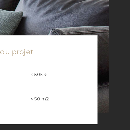
 du projet
Budget
< 50k €
rojet
Surface
< 50 m2