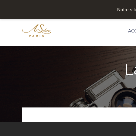
Notre sit
AC
L
Accueil
/
Réalisations
/
Là-haut, sur la co