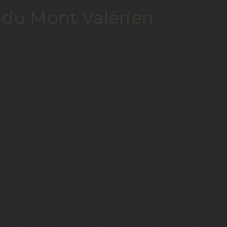
 du Mont Valérien
vinciaux cherchaient à acquérir un bien non loin de la capit
 Leur choix s’est porté sur cet appartement dans lequel 
antage de baigner de lumière et de disposer d’une vue impr
 aiguillés vers notre prestation d’étude avec suivi de chan
allait imaginer leur futur habitat et piloter les travaux.
 espaces de façon plus optimale. Nous avons donc déplacé 
nous avons conservé l’une des chambres passante mais l’
voir tant la décoration et les matériaux étaient vétustes. 
une baignoire et un espace buanderie.
la suite, décidé de le louer occasionnellement sur les pla
écoration qui allaient plaire au plus grand nombre. D’un