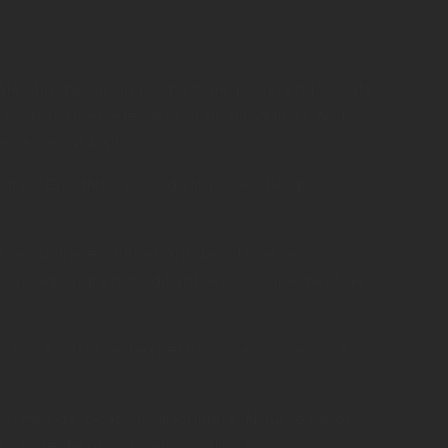
ale afin d’avoir un pied à terre pour rendre visite
un nouvel aménagement était à imaginer. Niché
enable sur Paris.
tier. En effet, ne résidant pas en Ile-de-
la cuisine en l’intégrant dans la pièce
avons agrandi en modifiant le cloisonnement de
Grâce à notre oeil expert, nous avons réussi à
teformes de location saisonnière. Nous les avons
e étude de projet personnalisé à