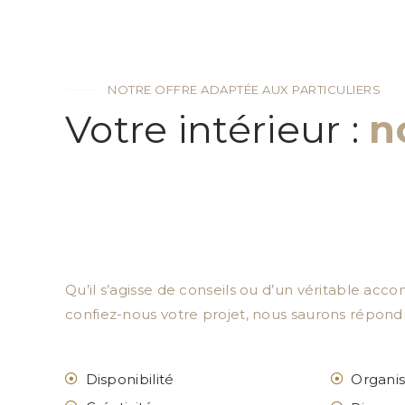
NOTRE OFFRE ADAPTÉE AUX PARTICULIERS
Votre intérieur :
n
Confier son projet à un professionnel : certains 
pas, et vous, est-ce votre cas ? Grâce à nos di
mesure de vous accompagner pour revoir votre 
et surtout à votre image.
Qu’il s’agisse de conseils ou d’un véritable a
confiez-nous votre projet, nous saurons répondr
Disponibilité
Organis