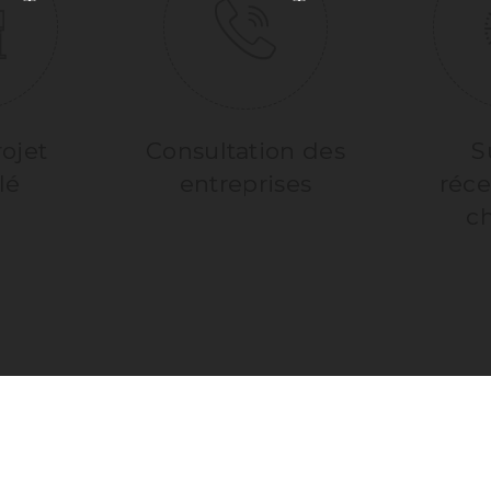
ojet
Consultation des
S
lé
entreprises
réce
ch