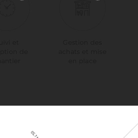
uivi et
Gestion des
ption de
achats et mise
antier
en place