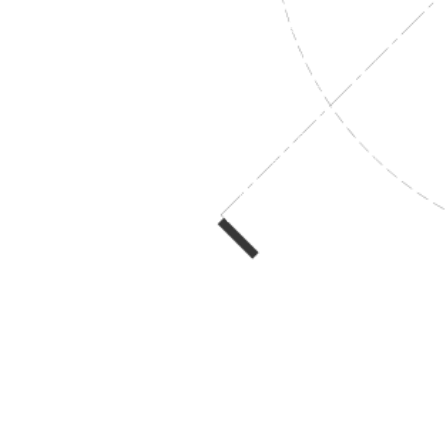
Vous désirez confier votre projet à notre
agence pour revoir l’aménagement et
l’agencement de votre intérieur et vous
laisser guider même lors de la réalisation
du chantier : c’est possible ! Grâce à
notre expertise dans le suivi des travaux,
nous vous accompagnons pour que
vous n’ayez plus que vos valises à poser.