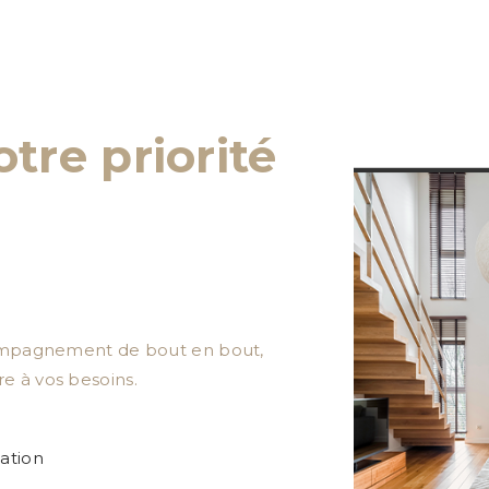
otre priorité
y pensent, d'autres franchissent le
verses prestations, nous sommes en
intérieur et le rendre confortable
ccompagnement de bout en bout,
e à vos besoins.
ation