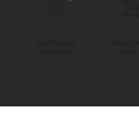
Avant projet
Avant pr
sommaire
détail