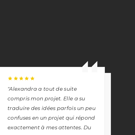
"Alexandra a tout de suite
"
compris mon projet. Elle a su
Al
traduire des idées parfois un peu
el
confuses en un projet qui répond
da
exactement à mes attentes. Du
es