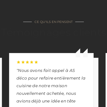
CE QU'ILS EN PENSENT
Témoignages clients
"Nous avons fait appel à AS
déco pour refaire entièrement la
cuisine de notre maison
nouvellement achetée, nous
avions déjà une idée en tête